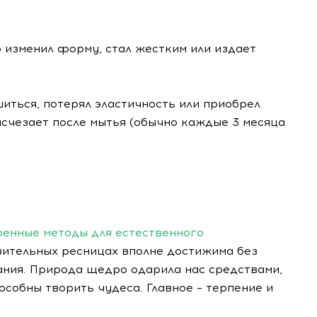
о изменил форму, стал жестким или издает
шиться, потерял эластичность или приобрел
исчезает после мытья (обычно каждые 3 месяца
ренные методы для естественного
азительных ресницах вполне достижима без
ния. Природа щедро одарила нас средствами,
собны творить чудеса. Главное – терпение и