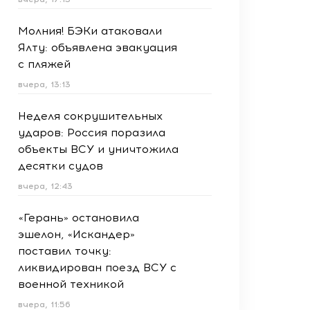
Молния! БЭКи атаковали
Ялту: объявлена эвакуация
с пляжей
вчера, 13:13
Неделя сокрушительных
ударов: Россия поразила
объекты ВСУ и уничтожила
десятки судов
вчера, 12:43
«Герань» остановила
эшелон, «Искандер»
поставил точку:
ликвидирован поезд ВСУ с
военной техникой
вчера, 11:56