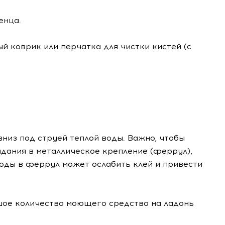
енца.
й коврик или перчатка для чистки кистей (с
низ под струей теплой воды. Важно, чтобы
падания в металлическое крепление (феррул),
воды в феррул может ослабить клей и привести
ое количество моющего средства на ладонь