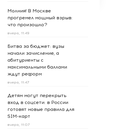
Молния! В Москве
прогремел мощный взрыв:
что произошло?
вчера, 11:49
Битва за бюджет: вузы
начали зачисление, а
абитуриенты с
максимальными баллами
ждут реформ
вчера, 11:47
Детям могут перекрыть
вход в соцсети: в России
готовят новые правила для
SIM-карт
вчера, 11:07