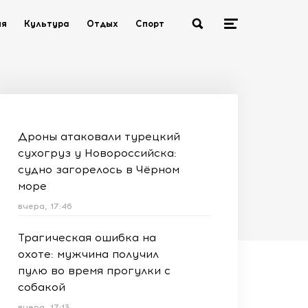
ия
Культура
Отдых
Спорт
Дроны атаковали турецкий
сухогруз у Новороссийска:
судно загорелось в Чёрном
море
вчера, 17:46
Трагическая ошибка на
охоте: мужчина получил
пулю во время прогулки с
собакой
вчера, 17:13