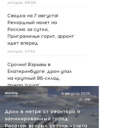
сегодня, 09:06
Сводка на 7 августа!
Рекордный налет на
Россию за сутки,
Приграничье горит, фронт
идет вперед
сегодня, 07:52
Срочно! Взрывы в
Екатеринбурге: дрон упал
на крупный ВБ-склад,
пожар тушат
ЖИЗНЬ
сегодня, 07:44
3 августа 2026
416
Сейчас! В Киеве ждут
Дрон в метре от реактора и
продолжения: " Герани"
заминированный город:
ударили по логистическим
Росатом вскрыл детали налета
складам в Броварах