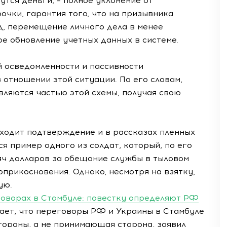
рутся деньги, – полное уклонение от
очки, гарантия того, что на призывника
д, перемещение личного дела в менее
е обновление учетных данных в системе.
 осведомленности и пассивности
отношении этой ситуации. По его словам,
вляются частью этой схемы, получая свою
ходит подтверждение и в рассказах пленных
 пример одного из солдат, который, по его
яч долларов за обещание службы в тыловом
оприкосновения. Однако, несмотря на взятку,
ую.
говорах в Стамбуле: повестку определяют РФ
ет, что переговоры РФ и Украины в Стамбуле
стороны, а не принимающая сторона, заявил