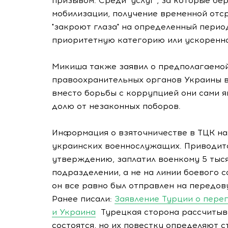
призывом. Среди "услуг", за которые бе
мобилизации, получение временной отср
"закроют глаза" на определенный перио
приоритетную категорию или ускоренно
Микиша также заявил о предполагаемой
правоохранительных органов Украины в 
вместо борьбы с коррупцией они сами я
долю от незаконных поборов.
Информация о взяточничестве в ТЦК на
украинских военнослужащих. Приводится
утверждению, заплатил военкому 5 тыс
подразделении, а не на линии боевого с
он все равно был отправлен на передов
Ранее писали:
Заявление Турции о пере
и Украина
Турецкая сторона рассчитыва
состоятся, но их повестку определяют 