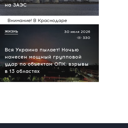
на ЗАЭС
вчера, 21:11
Внимание! В Краснодаре
БПЛА рухнул рядом с
ЖИЗНЬ
30 июля 2026
домами: район оцеплен
330
вчера, 19:55
Вся Украина пылает! Ночью
нанесен мощный групповой
удар по объектам ОПК: взрывы
в 13 областях