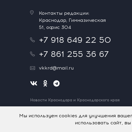
Контакты редакции:
Краснодар, Гимназическая
51, офис 304
+7 918 649 22 50
+7 861 255 36 67
vkkrd@mail.ru
Новости Краснодара и Краснодарского края
Нашли ошибку? Выделите и нажмите Ctrl+Enter.
Спасибо!
Мы используем cookies для улучшения ваше
использовать сайт, вы