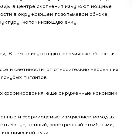
езды в центре скопления излучают мощные
олости в окружающем газопылевом облаке,
уктуру, напоминающую елку.
езд. В нем присутствуют различные объекты:
се и светимости, от относительно небольших,
голубых гигантов.
ях формирования, еще окруженные коконами
щенные и формируемые излучением молодых
ость Конус, темный, заостренный столб пыли,
 космической елки.