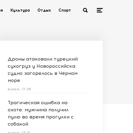
ия
Культура
Отдых
Спорт
Дроны атаковали турецкий
сухогруз у Новороссийска:
судно загорелось в Чёрном
море
вчера, 17:46
Трагическая ошибка на
охоте: мужчина получил
пулю во время прогулки с
собакой
вчера, 17:13