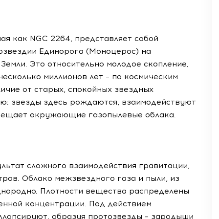
ная как NGC 2264, представляет собой
созвездии Единорога (Моноцерос) на
 Земли. Это относительно молодое скопление,
несколько миллионов лет – по космическим
личие от старых, спокойных звездных
ью: звезды здесь рождаются, взаимодействуют
освещает окружающие газопылевые облака.
зультат сложного взаимодействия гравитации,
ров. Облако межзвездного газа и пыли, из
днородно. Плотности вещества распределены
енной концентрации. Под действием
оллапсируют, образуя протозвезды – зародыши