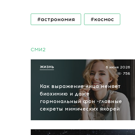
#астрономия
#космос
СМИ2
ЖИЗНЬ
6 июня 2026
758
Как выражение лица меняет
биохимию и даже
гормональный фон -главные
секреты мимических якорей