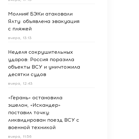
Молния! БЭКи атаковали
Ялту: объявлена эвакуация
с пляжей
вчера, 13:13
Неделя сокрушительных
ударов: Россия поразила
объекты ВСУ и уничтожила
десятки судов
вчера, 12:43
«Герань» остановила
эшелон, «Искандер»
поставил точку:
ликвидирован поезд ВСУ с
военной техникой
вчера, 11:56