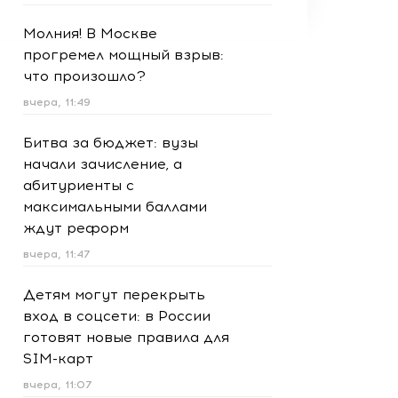
Молния! В Москве
прогремел мощный взрыв:
что произошло?
вчера, 11:49
Битва за бюджет: вузы
начали зачисление, а
абитуриенты с
максимальными баллами
ждут реформ
вчера, 11:47
Детям могут перекрыть
вход в соцсети: в России
готовят новые правила для
SIM-карт
вчера, 11:07