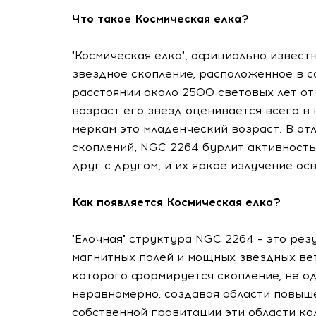
Что такое Космическая елка?
"Космическая елка", официально извест
звездное скопление, расположенное в 
расстоянии около 2500 световых лет от
возраст его звезд оценивается всего в 
меркам это младенческий возраст. В от
скоплений, NGC 2264 бурлит активност
друг с другом, и их яркое излучение 
Как появляется Космическая елка?
"Елочная" структура NGC 2264 – это ре
магнитных полей и мощных звездных вет
которого формируется скопление, не о
неравномерно, создавая области повыш
собственной гравитации эти области к