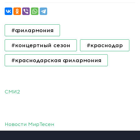
#филармония
#концертный сезон
#краснодар
#краснодарская филармония
СМИ2
Новости МирТесен