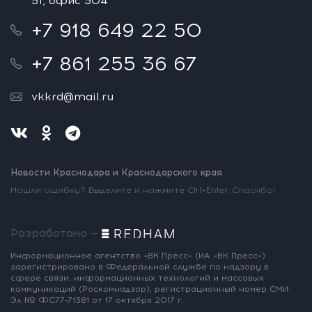
51, офис 304
+7 918 649 22 50
+7 861 255 36 67
vkkrd@mail.ru
Новости Краснодара и Краснодарского края
Нашли ошибку? Выделите и нажмите Ctrl+Enter. Спасибо!
Разработано —
Информационное агентство «ВК Пресс»
(ИА «ВК Пресс»)
зарегистрировано
в Федеральной службе по надзору
в
сфере связи, информационных
технологий и массовых
коммуникаций
(Роскомнадзор),
регистрационный номер СМИ:
Эл № ФС77-71381
от 17 октября 2017 г.