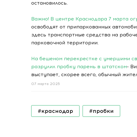
остановилось.
Важно! В центре Краснодара 7 марта о
освободят от припаркованных автомоби
здесь транспортные средства на рабоче
парковочной территории.
На бешеном перекрестке с умершими с
разрулил пробку парень в штатском
- В
выступает, скорее всего, обычный жител
07 марта 2025
#краснодар
#пробки