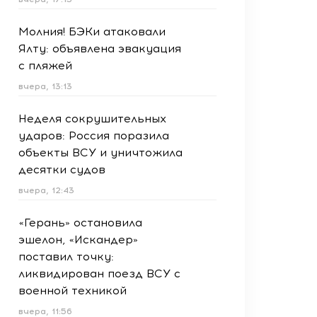
Молния! БЭКи атаковали
Ялту: объявлена эвакуация
с пляжей
вчера, 13:13
Неделя сокрушительных
ударов: Россия поразила
объекты ВСУ и уничтожила
десятки судов
вчера, 12:43
«Герань» остановила
эшелон, «Искандер»
поставил точку:
ликвидирован поезд ВСУ с
военной техникой
вчера, 11:56