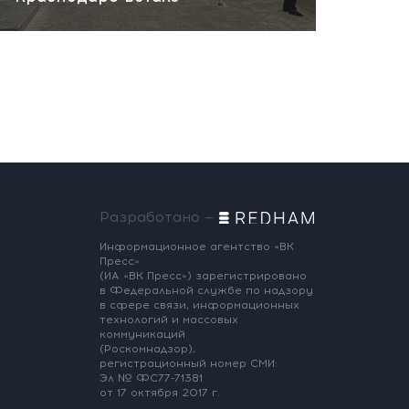
Разработано —
Информационное агентство «ВК
Пресс»
(ИА «ВК Пресс») зарегистрировано
в Федеральной службе по надзору
в сфере связи, информационных
технологий и массовых
коммуникаций
(Роскомнадзор),
регистрационный номер СМИ:
Эл № ФС77-71381
от 17 октября 2017 г.