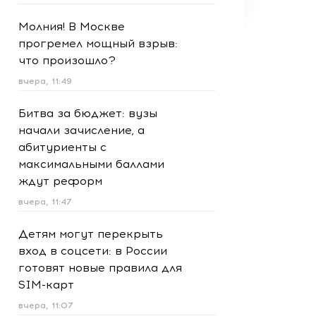
Молния! В Москве
прогремел мощный взрыв:
что произошло?
вчера, 11:49
Битва за бюджет: вузы
начали зачисление, а
абитуриенты с
максимальными баллами
ждут реформ
вчера, 11:47
Детям могут перекрыть
вход в соцсети: в России
готовят новые правила для
SIM-карт
вчера, 11:07