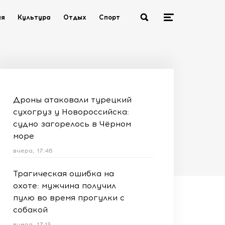
ия
Культура
Отдых
Спорт
Дроны атаковали турецкий
сухогруз у Новороссийска:
судно загорелось в Чёрном
море
вчера, 17:46
Трагическая ошибка на
охоте: мужчина получил
пулю во время прогулки с
собакой
вчера, 17:13