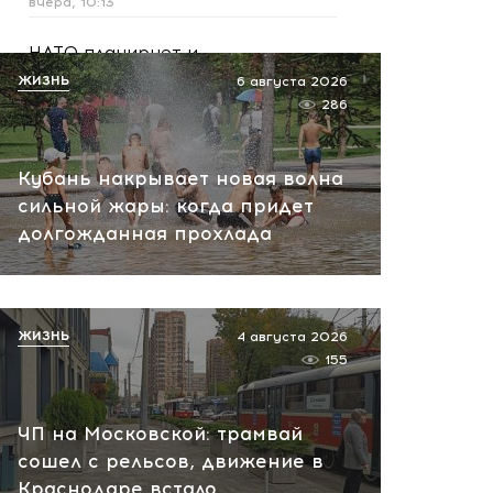
вчера, 10:13
НАТО планирует и
руководит терактами в
ЖИЗНЬ
6 августа 2026
России! Сенсационное
286
заявление хакеров
вчера, 10:07
Кубань накрывает новая волна
сильной жары: когда придет
долгожданная прохлада
ЖИЗНЬ
4 августа 2026
155
ЧП на Московской: трамвай
сошел с рельсов, движение в
Краснодаре встало