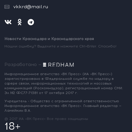
vkkrd@mail.ru
Новости Краснодара и Краснодарского края
Нашли ошибку? Выделите и нажмите Ctrl+Enter. Спасибо!
Разработано —
Информационное агентство «ВК Пресс»
(ИА «ВК Пресс»)
зарегистрировано
в Федеральной службе по надзору
в
сфере связи, информационных
технологий и массовых
коммуникаций
(Роскомнадзор),
регистрационный номер СМИ:
Эл № ФС77-71381
от 17 октября 2017 г.
Учредитель - Общество с ограниченной
ответственностью
Информационное
агентство «ВК Пресс».
Главный редактор —
Ламейкин В.А.
@ 2017 ИА «ВК Пресс»
Все права защищены
18+