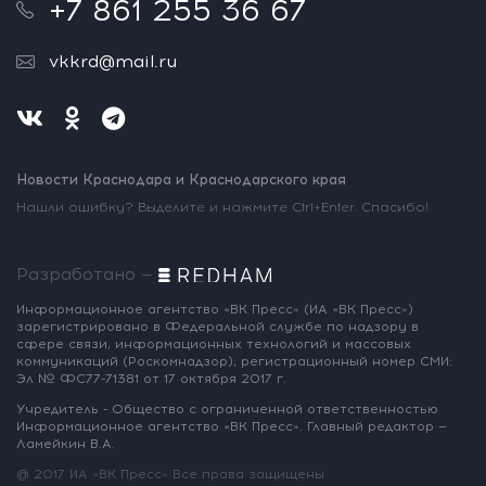
+7 861 255 36 67
vkkrd@mail.ru
Новости Краснодара и Краснодарского края
Нашли ошибку? Выделите и нажмите Ctrl+Enter. Спасибо!
Разработано —
Информационное агентство «ВК Пресс»
(ИА «ВК Пресс»)
зарегистрировано
в Федеральной службе по надзору
в
сфере связи, информационных
технологий и массовых
коммуникаций
(Роскомнадзор),
регистрационный номер СМИ:
Эл № ФС77-71381
от 17 октября 2017 г.
Учредитель - Общество с ограниченной
ответственностью
Информационное
агентство «ВК Пресс».
Главный редактор —
Ламейкин В.А.
@ 2017 ИА «ВК Пресс»
Все права защищены