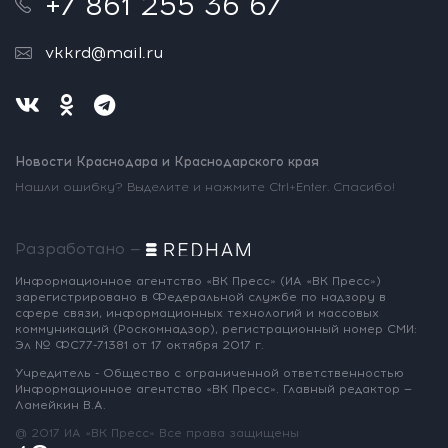
+7 861 255 36 67
vkkrd@mail.ru
Новости Краснодара и Краснодарского края
Нашли ошибку? Выделите и нажмите Ctrl+Enter. Спасибо!
Разработано —
Информационное агентство «ВК Пресс»
(ИА «ВК Пресс»)
зарегистрировано
в Федеральной службе по надзору
в
сфере связи, информационных
технологий и массовых
коммуникаций
(Роскомнадзор),
регистрационный номер СМИ:
Эл № ФС77-71381
от 17 октября 2017 г.
Учредитель - Общество с ограниченной
ответственностью
Информационное
агентство «ВК Пресс».
Главный редактор —
Ламейкин В.А.
@ 2017 ИА «ВК Пресс»
Все права защищены