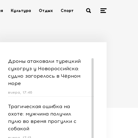
ия
Культура
Отдых
Спорт
Дроны атаковали турецкий
сухогруз у Новороссийска:
судно загорелось в Чёрном
море
вчера, 17:46
Трагическая ошибка на
охоте: мужчина получил
пулю во время прогулки с
собакой
вчера, 17:13