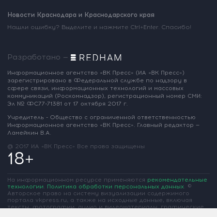
Новости Краснодара и Краснодарского края
Нашли ошибку? Выделите и нажмите Ctrl+Enter. Спасибо!
Разработано —
Информационное агентство «ВК Пресс»
(ИА «ВК Пресс»)
зарегистрировано
в Федеральной службе по надзору
в
сфере связи, информационных
технологий и массовых
коммуникаций
(Роскомнадзор),
регистрационный номер СМИ:
Эл № ФС77-71381
от 17 октября 2017 г.
Учредитель - Общество с ограниченной
ответственностью
Информационное
агентство «ВК Пресс».
Главный редактор —
Ламейкин В.А.
@ 2017 ИА «ВК Пресс»
Все права защищены
18+
На информационном ресурсе применяются
рекомендательные
технологии
.
Политика обработки персональных данных
.
©
Авторское право на систему визуализации содержимого
портала vkpress.ru, а также на исходные данные, включая
тексты, фотографии, аудио и видеоматериалы, графические
изображения, иные произведения и товарные знаки