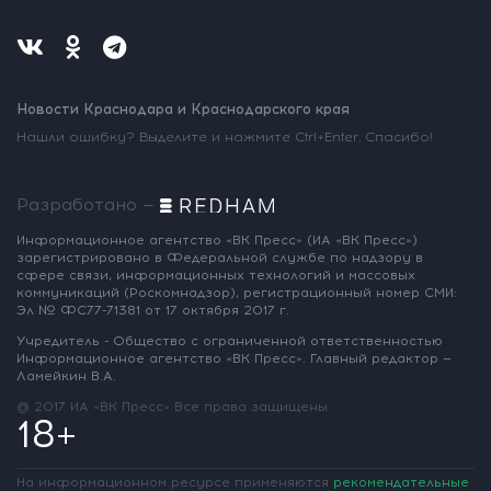
Новости Краснодара и Краснодарского края
Нашли ошибку? Выделите и нажмите Ctrl+Enter. Спасибо!
Разработано —
Информационное агентство «ВК Пресс»
(ИА «ВК Пресс»)
зарегистрировано
в Федеральной службе по надзору
в
сфере связи, информационных
технологий и массовых
коммуникаций
(Роскомнадзор),
регистрационный номер СМИ:
Эл № ФС77-71381
от 17 октября 2017 г.
Учредитель - Общество с ограниченной
ответственностью
Информационное
агентство «ВК Пресс».
Главный редактор —
Ламейкин В.А.
@ 2017 ИА «ВК Пресс»
Все права защищены
18+
На информационном ресурсе применяются
рекомендательные