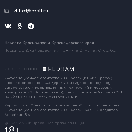
vkkrd@mail.ru
Новости Краснодара и Краснодарского края
Нашли ошибку? Выделите и нажмите Ctrl+Enter. Спасибо!
Разработано —
Информационное агентство «ВК Пресс»
(ИА «ВК Пресс»)
зарегистрировано
в Федеральной службе по надзору
в
сфере связи, информационных
технологий и массовых
коммуникаций
(Роскомнадзор),
регистрационный номер СМИ:
Эл № ФС77-71381
от 17 октября 2017 г.
Учредитель - Общество с ограниченной
ответственностью
Информационное
агентство «ВК Пресс».
Главный редактор —
Ламейкин В.А.
@ 2017 ИА «ВК Пресс»
Все права защищены
18+