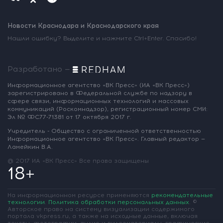
Новости Краснодара и Краснодарского края
Нашли ошибку? Выделите и нажмите Ctrl+Enter. Спасибо!
Разработано —
Информационное агентство «ВК Пресс»
(ИА «ВК Пресс»)
зарегистрировано
в Федеральной службе по надзору
в
сфере связи, информационных
технологий и массовых
коммуникаций
(Роскомнадзор),
регистрационный номер СМИ:
Эл № ФС77-71381
от 17 октября 2017 г.
Учредитель - Общество с ограниченной
ответственностью
Информационное
агентство «ВК Пресс».
Главный редактор —
Ламейкин В.А.
@ 2017 ИА «ВК Пресс»
Все права защищены
18+
На информационном ресурсе применяются
рекомендательные
технологии
.
Политика обработки персональных данных
.
©
Авторское право на систему визуализации содержимого
портала vkpress.ru, а также на исходные данные, включая