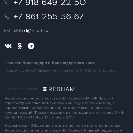
+7 918 649 22 50
+7 861 255 36 67
vkkrd@mail.ru
Новости Краснодара и Краснодарского края
Нашли ошибку? Выделите и нажмите Ctrl+Enter. Спасибо!
Разработано —
Информационное агентство «ВК Пресс»
(ИА «ВК Пресс»)
зарегистрировано
в Федеральной службе по надзору
в
сфере связи, информационных
технологий и массовых
коммуникаций
(Роскомнадзор),
регистрационный номер СМИ:
Эл № ФС77-71381
от 17 октября 2017 г.
Учредитель - Общество с ограниченной
ответственностью
Информационное
агентство «ВК Пресс».
Главный редактор —