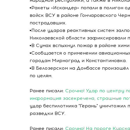
народной республики, а также в Никола
▪️Ракеты «Искандер» попали в полигон 
войск ВСУ в районе Гончаровского Чер
пострадавших.
▪️После ударов реактивных систем залп
Николаевской области зафиксировали 
▪️В Сумах вспыхнул пожар в районе хими
▪️Сообщается о применении авиационны
городам Мирноград и Константиновка.
▪️В Белозерском на Донбассе произошё
по целям.
Ранее писали:
Срочно! Удар по центру п
информация засекречена, страшные по
удар беспилотника "Герань" уничтожил 
разведки ВСУ.
Ранее писали:
Срочно! На пороге Курск