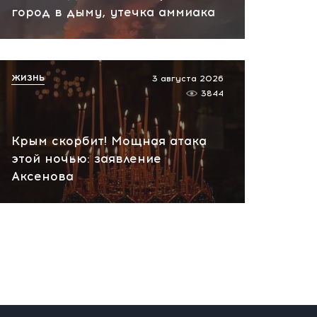
город в дыму, утечка аммиака
глаза: США вновь наводят
удары по России
сегодня, 10:02
ЖИЗНЬ
3 августа 2026
3844
Крым скорбит! Мощная атака
этой ночью: заявление
Аксенова