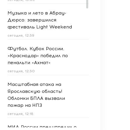
Музыка и лето в Абрау-
Дюрсо: завершился
фестиваль Light Weekend
сегодня, 12:39
Футбол. Кубок России.
«Краснодар» победил по
пенальти «Ахмат»
сегодня, 12:30
Масштабная атака на
Ярославскую область!
Обломки БПЛА вызвали
пожар на НПЗ
сегодня, 12:18
МИД России предупредил о