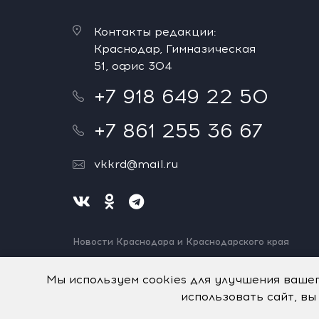
Контакты редакции:
Краснодар, Гимназическая
51, офис 304
+7 918 649 22 50
+7 861 255 36 67
vkkrd@mail.ru
Новости Краснодара и Краснодарского края
Нашли ошибку? Выделите и нажмите Ctrl+Enter.
Спасибо!
Мы используем cookies для улучшения ваше
использовать сайт, вы