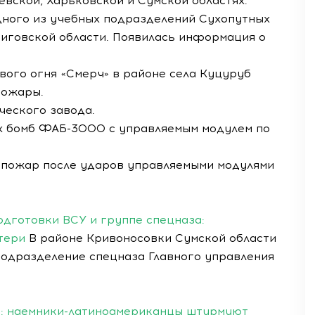
евской, Харьковской и Сумской областях.
одного из учебных подразделений Сухопутных
ниговской области. Появилась информация о
ового огня «Смерч» в районе села Куцуруб
пожары.
ческого завода.
х бомб ФАБ-3000 с управляемым модулем по
л пожар после ударов управляемыми модулями
одготовки ВСУ и группе спецназа:
тери
В районе Кривоносовки Сумской области
подразделение спецназа Главного управления
а: наемники-латиноамериканцы штурмуют