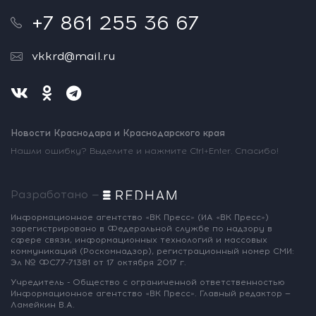
+7 861 255 36 67
vkkrd@mail.ru
Новости Краснодара и Краснодарского края
Нашли ошибку? Выделите и нажмите Ctrl+Enter. Спасибо!
Разработано —
Информационное агентство «ВК Пресс»
(ИА «ВК Пресс»)
зарегистрировано
в Федеральной службе по надзору
в
сфере связи, информационных
технологий и массовых
коммуникаций
(Роскомнадзор),
регистрационный номер СМИ:
Эл № ФС77-71381
от 17 октября 2017 г.
Учредитель - Общество с ограниченной
ответственностью
Информационное
агентство «ВК Пресс».
Главный редактор —
Ламейкин В.А.