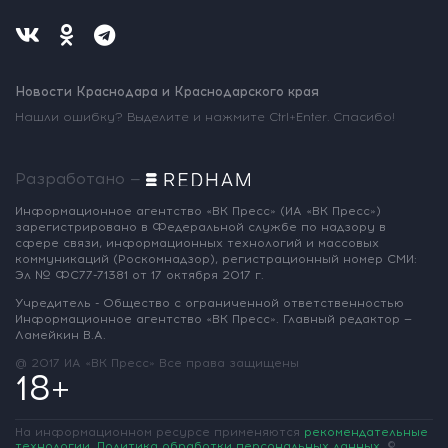
Новости Краснодара и Краснодарского края
Нашли ошибку? Выделите и нажмите Ctrl+Enter. Спасибо!
Разработано —
Информационное агентство «ВК Пресс»
(ИА «ВК Пресс»)
зарегистрировано
в Федеральной службе по надзору
в
сфере связи, информационных
технологий и массовых
коммуникаций
(Роскомнадзор),
регистрационный номер СМИ:
Эл № ФС77-71381
от 17 октября 2017 г.
Учредитель - Общество с ограниченной
ответственностью
Информационное
агентство «ВК Пресс».
Главный редактор —
Ламейкин В.А.
@ 2017 ИА «ВК Пресс»
Все права защищены
18+
На информационном ресурсе применяются
рекомендательные
технологии
.
Политика обработки персональных данных
.
©