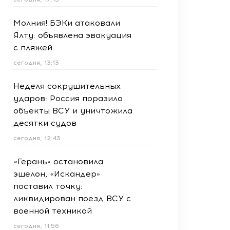
Молния! БЭКи атаковали
Ялту: объявлена эвакуация
с пляжей
сегодня, 13:13
Неделя сокрушительных
ударов: Россия поразила
объекты ВСУ и уничтожила
десятки судов
сегодня, 12:43
«Герань» остановила
эшелон, «Искандер»
поставил точку:
ликвидирован поезд ВСУ с
военной техникой
сегодня, 11:56