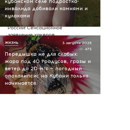
кубанском селе подростка-
сегодня, 10:13
инвалида добивали камнями и
НАТО планирует и
кулаками
руководит терактами в
России! Сенсационное
заявление хакеров
ЖИЗНЬ
3 августа 2026
сегодня, 10:07
473
Передышка не для слабых:
жара под 40 градусов, грозы и
ветер до 20 м/с — погодный
апокалипсис на Кубани только
начинается