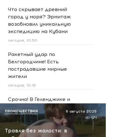
Что скрывает древний
город у моря? Эрмитаж
возобновил уникальную
экспедицию на Кубани
сегодня, 10:50
Ракетный удар по
Белгородчине! Есть
пострадавшие мирные
жители
сегодня, 10:19
Срочно! В Геленджике и
Новороссийске громко -
ПРОИСШЕСТВИЯ
6 августа 2026
работает ПВО:
171
рекомендуется уйти с
пляжей
Травля без жалости: в