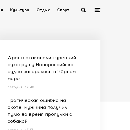
ия
Культура
Отдых
Спорт
Дроны атаковали турецкий
сухогруз у Новороссийска:
судно загорелось в Чёрном
море
сегодня, 17:46
Трагическая ошибка на
охоте: мужчина получил
пулю во время прогулки с
собакой
сегодня, 17:13