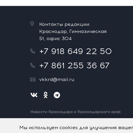
Контакты редакции:
Краснодар, Гимназическая
51, офис 304
+7 918 649 22 50
+7 861 255 36 67
vkkrd@mail.ru
Новости Краснодара и Краснодарского края
Нашли ошибку? Выделите и нажмите Ctrl+Enter.
Спасибо!
Мы используем cookies для улучшения ваше