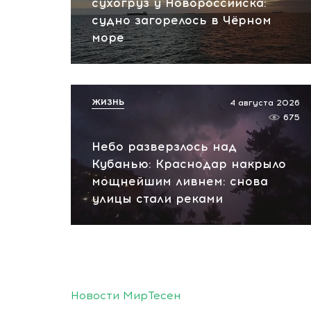
сухогруз у Новороссийска:
судно загорелось в Чёрном
море
ЖИЗНЬ
4 августа 2026
675
Небо разверзлось над
Кубанью: Краснодар накрыло
мощнейшим ливнем: снова
улицы стали реками
Новости МирТесен