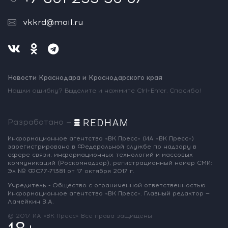
vkkrd@mail.ru
Новости Краснодара и Краснодарского края
Нашли ошибку? Выделите и нажмите Ctrl+Enter. Спасибо!
Разработано —
Информационное агентство «ВК Пресс»
(ИА «ВК Пресс»)
зарегистрировано
в Федеральной службе по надзору
в
сфере связи, информационных
технологий и массовых
коммуникаций
(Роскомнадзор),
регистрационный номер СМИ:
Эл № ФС77-71381
от 17 октября 2017 г.
Учредитель - Общество с ограниченной
ответственностью
Информационное
агентство «ВК Пресс».
Главный редактор —
Ламейкин В.А.
@ 2017 ИА «ВК Пресс»
Все права защищены