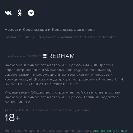
Новости Краснодара и Краснодарского края
Нашли ошибку? Выделите и нажмите Ctrl+Enter. Спасибо!
Разработано —
Информационное агентство «ВК Пресс»
(ИА «ВК Пресс»)
зарегистрировано
в Федеральной службе по надзору
в
сфере связи, информационных
технологий и массовых
коммуникаций
(Роскомнадзор),
регистрационный номер СМИ:
Эл № ФС77-71381
от 17 октября 2017 г.
Учредитель - Общество с ограниченной
ответственностью
Информационное
агентство «ВК Пресс».
Главный редактор —
Ламейкин В.А.
@ 2017 ИА «ВК Пресс»
Все права защищены
18+
На информационном ресурсе применяются
рекомендательные