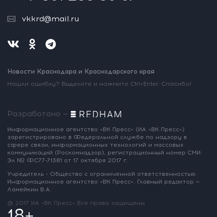
vkkrd@mail.ru
Новости Краснодара и Краснодарского края
Нашли ошибку? Выделите и нажмите Ctrl+Enter. Спасибо!
Разработано —
Информационное агентство «ВК Пресс»
(ИА «ВК Пресс»)
зарегистрировано
в Федеральной службе по надзору
в
сфере связи, информационных
технологий и массовых
коммуникаций
(Роскомнадзор),
регистрационный номер СМИ:
Эл № ФС77-71381
от 17 октября 2017 г.
Учредитель - Общество с ограниченной
ответственностью
Информационное
агентство «ВК Пресс».
Главный редактор —
Ламейкин В.А.
@ 2017 ИА «ВК Пресс»
Все права защищены
18+