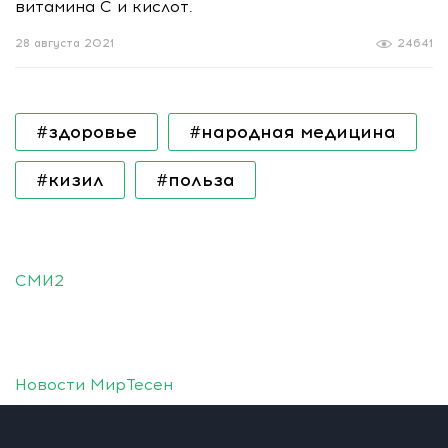
витамина С и кислот.
28 августа 2021
24641
#здоровье
#народная медицина
#кизил
#польза
СМИ2
Новости МирТесен