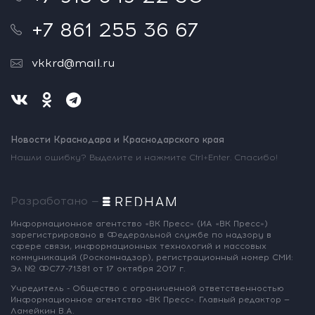
+7 861 255 36 67
vkkrd@mail.ru
Новости Краснодара и Краснодарского края
Нашли ошибку? Выделите и нажмите Ctrl+Enter. Спасибо!
Разработано —
Информационное агентство «ВК Пресс»
(ИА «ВК Пресс»)
зарегистрировано
в Федеральной службе по надзору
в
сфере связи, информационных
технологий и массовых
коммуникаций
(Роскомнадзор),
регистрационный номер СМИ:
Эл № ФС77-71381
от 17 октября 2017 г.
Учредитель - Общество с ограниченной
ответственностью
Информационное
агентство «ВК Пресс».
Главный редактор —
Ламейкин В.А.