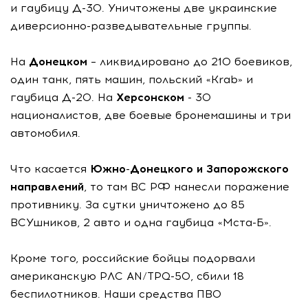
и гаубицу Д-30. Уничтожены две украинские
диверсионно-разведывательные группы.
На
Донецком
– ликвидировано до 210 боевиков,
один танк, пять машин, польский «Krab» и
гаубица Д-20. На
Херсонском
- 30
националистов, две боевые бронемашины и три
автомобиля.
Что касается
Южно-Донецкого и Запорожского
направлений
, то там ВС РФ нанесли поражение
противнику. За сутки уничтожено до 85
ВСУшников, 2 авто и одна гаубица «Мста-Б».
Кроме того, российские бойцы подорвали
американскую РЛС AN/TPQ-50, сбили 18
беспилотников. Наши средства ПВО