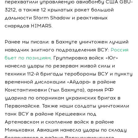
перехватили управляемую авиабомбу США GBU-
3212, а также 12 крылатых ракет большой
дальности Storm Shadow и реактивных
снарядов HIMARS.
Ранее мы писали: в Бахмуте уничтожен лучший
наводчик элитного подразделения ВСУ:
Россия
бьет по позициям
. Группировка войск «Юг»
нанесла удары по резервам живой силы и
техники 112-й бригады теробороны ВСУ и пункту
временной дислокации «Айдара» в районе
Константиновки (тыл Бахмута), армия РФ
ударила по опорникам украинских бригах в
Первомайске. Также наши солдаты уничтожили
танк ВСУ в районе Крещеевки под
Артемовском и скопление войск в районе
Миньковки. Авиация нанесла удары по складу
боеприпасов в районе Верхнекаменского.