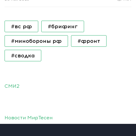
#вс рф
#брифинг
#минобороны рф
#фронт
#сводка
СМИ2
Новости МирТесен