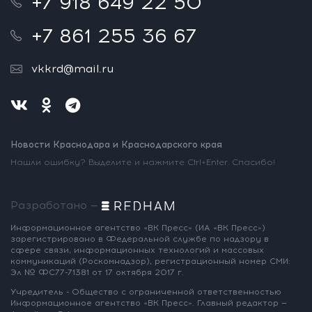
+7 918 649 22 50
+7 861 255 36 67
vkkrd@mail.ru
Новости Краснодара и Краснодарского края
Нашли ошибку? Выделите и нажмите Ctrl+Enter. Спасибо!
Разработано —
Информационное агентство «ВК Пресс»
(ИА «ВК Пресс»)
зарегистрировано
в Федеральной службе по надзору
в
сфере связи, информационных
технологий и массовых
коммуникаций
(Роскомнадзор),
регистрационный номер СМИ:
Эл № ФС77-71381
от 17 октября 2017 г.
Учредитель - Общество с ограниченной
ответственностью
Информационное
агентство «ВК Пресс».
Главный редактор —