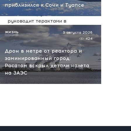
вчера, 10:13
приблизился к Сочи и Туапсе
НАТО планирует и
руководит терактами в
России! Сенсационное
ЖИЗНЬ
3 августа 2026
заявление хакеров
424
вчера, 10:07
Дрон в метре от реактора и
заминированный город:
Росатом вскрыл детали налета
на ЗАЭС