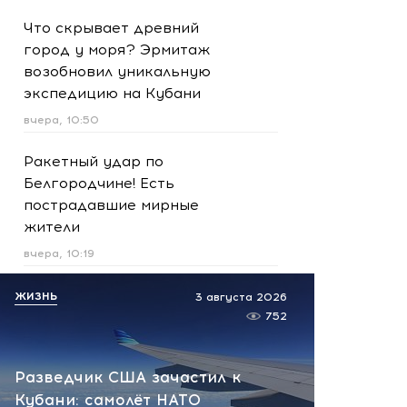
Что скрывает древний
город у моря? Эрмитаж
возобновил уникальную
экспедицию на Кубани
вчера, 10:50
Ракетный удар по
Белгородчине! Есть
пострадавшие мирные
жители
вчера, 10:19
Срочно! В Геленджике и
ЖИЗНЬ
3 августа 2026
Новороссийске громко -
752
работает ПВО:
рекомендуется уйти с
Разведчик США зачастил к
пляжей
Кубани: самолёт НАТО