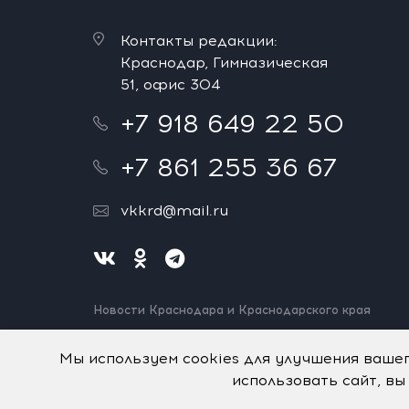
Контакты редакции:
Краснодар, Гимназическая
51, офис 304
+7 918 649 22 50
+7 861 255 36 67
vkkrd@mail.ru
Новости Краснодара и Краснодарского края
Нашли ошибку? Выделите и нажмите Ctrl+Enter.
Спасибо!
Мы используем cookies для улучшения ваше
использовать сайт, вы