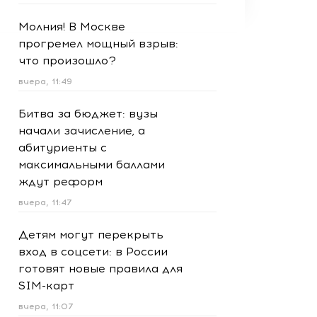
Молния! В Москве
прогремел мощный взрыв:
что произошло?
вчера, 11:49
Битва за бюджет: вузы
начали зачисление, а
абитуриенты с
максимальными баллами
ждут реформ
вчера, 11:47
Детям могут перекрыть
вход в соцсети: в России
готовят новые правила для
SIM-карт
вчера, 11:07