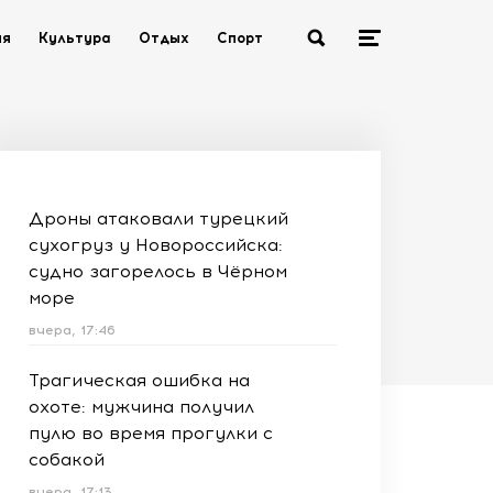
ия
Культура
Отдых
Спорт
Дроны атаковали турецкий
сухогруз у Новороссийска:
судно загорелось в Чёрном
море
вчера, 17:46
Трагическая ошибка на
охоте: мужчина получил
пулю во время прогулки с
собакой
вчера, 17:13