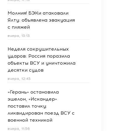
Молния! БЭКи атаковали
Ялту: объявлена эвакуация
с пляжей
вчера, 13:13
Неделя сокрушительных
ударов: Россия поразила
объекты ВСУ и уничтожила
десятки судов
вчера, 12:43
«Герань» остановила
эшелон, «Искандер»
поставил точку:
ликвидирован поезд ВСУ с
военной техникой
вчера, 11:56