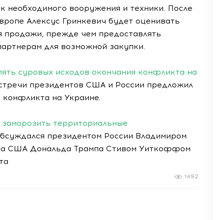
к необходимого вооружения и техники. После
вропе Алексус Гринкевич будет оценивать
я продажи, прежде чем предоставлять
артнерам для возможной закупки.
пять суровых исходов окончания конфликта на
стречи президентов США и России предложил
 конфликта на Украине.
и заморозить территориальные
 обсуждался президентом России Владимиром
нта США Дональда Трампа Стивом Уиткоффом
та
1492