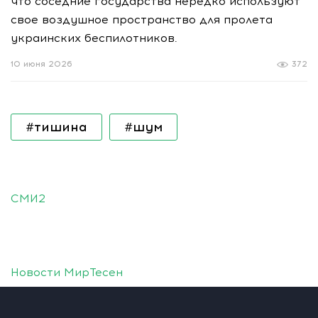
что соседние государства нередко используют
свое воздушное пространство для пролета
украинских беспилотников.
10 июня 2026
372
#тишина
#шум
СМИ2
Новости МирТесен