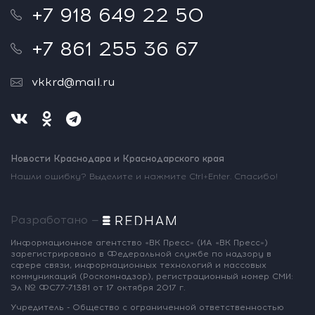
+7 918 649 22 50
+7 861 255 36 67
vkkrd@mail.ru
Новости Краснодара и Краснодарского края
Нашли ошибку? Выделите и нажмите Ctrl+Enter. Спасибо!
Разработано —
Информационное агентство «ВК Пресс»
(ИА «ВК Пресс»)
зарегистрировано
в Федеральной службе по надзору
в
сфере связи, информационных
технологий и массовых
коммуникаций
(Роскомнадзор),
регистрационный номер СМИ:
Эл № ФС77-71381
от 17 октября 2017 г.
Учредитель - Общество с ограниченной
ответственностью