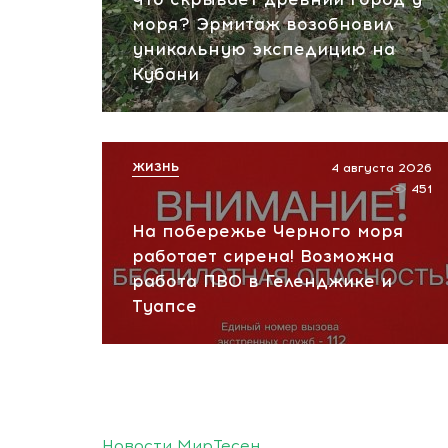
моря? Эрмитаж возобновил
уникальную экспедицию на
Кубани
ЖИЗНЬ
4 августа 2026
451
На побережье Черного моря
работает сирена! Возможна
работа ПВО в Геленджике и
Туапсе
Новости МирТесен