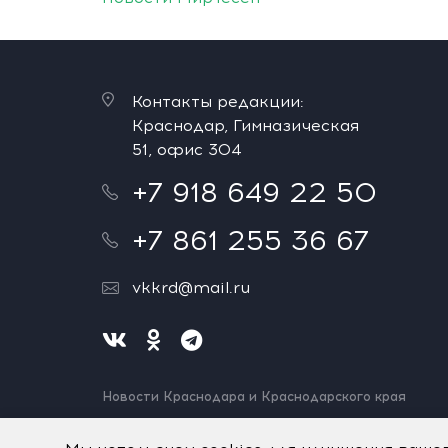
Контакты редакции:
Краснодар, Гимназическая
51, офис 304
+7 918 649 22 50
+7 861 255 36 67
vkkrd@mail.ru
Новости Краснодара и Краснодарского края
Нашли ошибку? Выделите и нажмите Ctrl+Enter.
Спасибо!