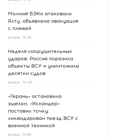
Молния! БЭКи атаковали
Ялту: объявлена эвакуация
с пляжей
вчера, 13:13
Неделя сокрушительных
ударов: Россия поразила
объекты ВСУ и уничтожила
десятки судов
вчера, 12:43
«Герань» остановила
эшелон, «Искандер»
поставил точку:
ликвидирован поезд ВСУ с
военной техникой
вчера, 11:56