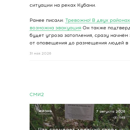
ситуации на реках Кубани.
Ранее писали:
Тревожно! В двух района
возможна эвакуация
Он также подтверди
будет угроза затопления, сразу начнём
от оповещения до размещения людей в 
31 мая 2026
СМИ2
ЖИЗНЬ
7 августа 2026
149
Что скрывает древний город у