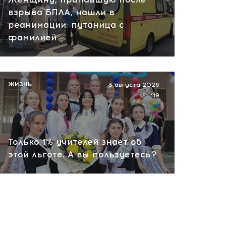
взрыва БПЛА, нашли в
реанимации: путаница с
фамилией
ЖИЗНЬ
3 августа 2026
119
Только 1% учителей знает об
этой льготе. А вы пользуетесь?