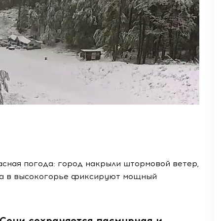
асная погода: город накрыли штормовой ветер,
, а в высокогорье фиксируют мощный
Сочи сохраняется пасмурная и