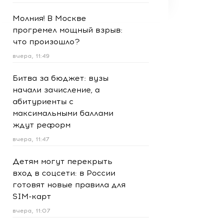
Молния! В Москве
прогремел мощный взрыв:
что произошло?
вчера, 11:49
Битва за бюджет: вузы
начали зачисление, а
абитуриенты с
максимальными баллами
ждут реформ
вчера, 11:47
Детям могут перекрыть
вход в соцсети: в России
готовят новые правила для
SIM-карт
вчера, 11:07