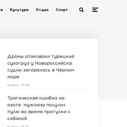
ия
Культура
Отдых
Спорт
Дроны атаковали турецкий
сухогруз у Новороссийска:
судно загорелось в Чёрном
море
вчера, 17:46
Трагическая ошибка на
охоте: мужчина получил
пулю во время прогулки с
собакой
вчера, 17:13