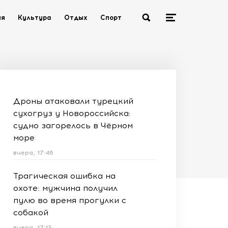
ия
Культура
Отдых
Спорт
Дроны атаковали турецкий
сухогруз у Новороссийска:
судно загорелось в Чёрном
море
вчера, 17:46
Трагическая ошибка на
охоте: мужчина получил
пулю во время прогулки с
собакой
вчера, 17:13