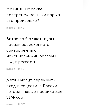
Молния! В Москве
прогремел мощный взрыв:
что произошло?
вчера, 11:49
Битва за бюджет: вузы
начали зачисление, а
абитуриенты с
максимальными баллами
ждут реформ
вчера, 11:47
Детям могут перекрыть
вход в соцсети: в России
готовят новые правила для
SIM-карт
вчера, 11:07