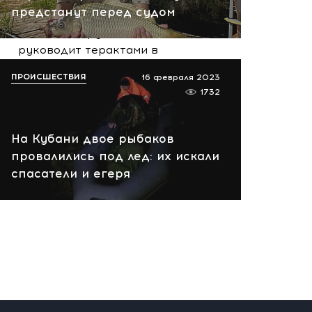
вчера, 10:13
предстанут перед судом
НАТО планирует и
руководит терактами в
России! Сенсационное
ПРОИСШЕСТВИЯ
16 февраля 2023
заявление хакеров
1732
вчера, 10:07
На Кубани двое рыбаков
провалились под лед: их искали
спасатели и егеря