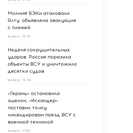
Молния! БЭКи атаковали
Ялту: объявлена эвакуация
с пляжей
вчера, 13:13
Неделя сокрушительных
ударов: Россия поразила
объекты ВСУ и уничтожила
десятки судов
вчера, 12:43
«Герань» остановила
эшелон, «Искандер»
поставил точку:
ликвидирован поезд ВСУ с
военной техникой
вчера, 11:56