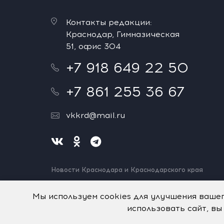
Контакты редакции:
Краснодар, Гимназическая
51, офис 304
+7 918 649 22 50
+7 861 255 36 67
vkkrd@mail.ru
Новости Краснодара и Краснодарского края
Нашли ошибку? Выделите и нажмите Ctrl+Enter.
Спасибо!
Мы используем cookies для улучшения ваше
использовать сайт, вы