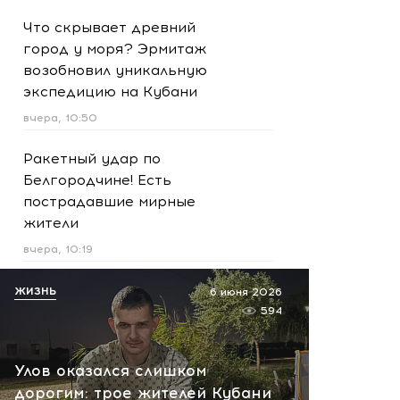
Что скрывает древний
город у моря? Эрмитаж
возобновил уникальную
экспедицию на Кубани
вчера, 10:50
Ракетный удар по
Белгородчине! Есть
пострадавшие мирные
жители
вчера, 10:19
Срочно! В Геленджике и
ЖИЗНЬ
6 июня 2026
Новороссийске громко -
594
работает ПВО:
рекомендуется уйти с
Улов оказался слишком
пляжей
дорогим: трое жителей Кубани