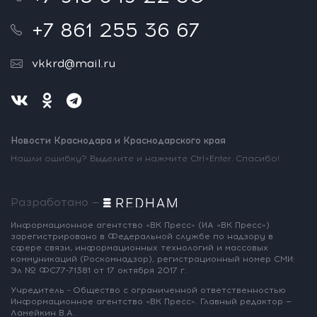
+7 861 255 36 67
vkkrd@mail.ru
Новости Краснодара и Краснодарского края
Нашли ошибку? Выделите и нажмите Ctrl+Enter. Спасибо!
Разработано —
Информационное агентство «ВК Пресс»
(ИА «ВК Пресс»)
зарегистрировано
в Федеральной службе по надзору
в
сфере связи, информационных
технологий и массовых
коммуникаций
(Роскомнадзор),
регистрационный номер СМИ:
Эл № ФС77-71381
от 17 октября 2017 г.
Учредитель - Общество с ограниченной
ответственностью
Информационное
агентство «ВК Пресс».
Главный редактор —
Ламейкин В.А.