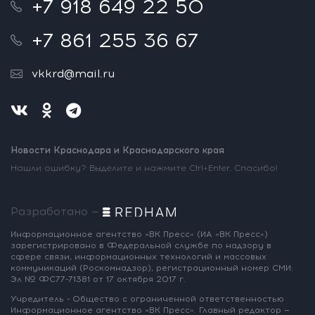
+7 918 649 22 50
+7 861 255 36 67
vkkrd@mail.ru
Новости Краснодара и Краснодарского края
Нашли ошибку? Выделите и нажмите Ctrl+Enter. Спасибо!
Разработано —
Информационное агентство «ВК Пресс»
(ИА «ВК Пресс»)
зарегистрировано
в Федеральной службе по надзору
в
сфере связи, информационных
технологий и массовых
коммуникаций
(Роскомнадзор),
регистрационный номер СМИ:
Эл № ФС77-71381
от 17 октября 2017 г.
Учредитель - Общество с ограниченной
ответственностью
Информационное
агентство «ВК Пресс».
Главный редактор —