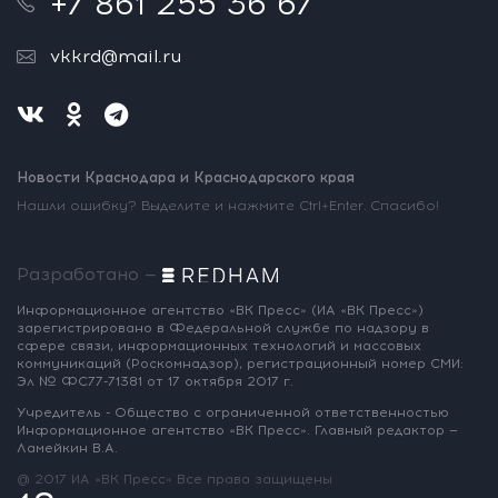
+7 861 255 36 67
vkkrd@mail.ru
Новости Краснодара и Краснодарского края
Нашли ошибку? Выделите и нажмите Ctrl+Enter. Спасибо!
Разработано —
Информационное агентство «ВК Пресс»
(ИА «ВК Пресс»)
зарегистрировано
в Федеральной службе по надзору
в
сфере связи, информационных
технологий и массовых
коммуникаций
(Роскомнадзор),
регистрационный номер СМИ:
Эл № ФС77-71381
от 17 октября 2017 г.
Учредитель - Общество с ограниченной
ответственностью
Информационное
агентство «ВК Пресс».
Главный редактор —
Ламейкин В.А.
@ 2017 ИА «ВК Пресс»
Все права защищены