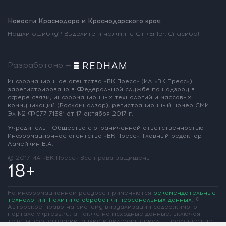
Новости Краснодара и Краснодарского края
Нашли ошибку? Выделите и нажмите Ctrl+Enter. Спасибо!
Разработано —
Информационное агентство «ВК Пресс»
(ИА «ВК Пресс»)
зарегистрировано
в Федеральной службе по надзору
в
сфере связи, информационных
технологий и массовых
коммуникаций
(Роскомнадзор),
регистрационный номер СМИ:
Эл № ФС77-71381
от 17 октября 2017 г.
Учредитель - Общество с ограниченной
ответственностью
Информационное
агентство «ВК Пресс».
Главный редактор —
Ламейкин В.А.
@ 2017 ИА «ВК Пресс»
Все права защищены
18+
На информационном ресурсе применяются
рекомендательные
технологии
.
Политика обработки персональных данных
.
©
Авторское право на систему визуализации содержимого
портала vkpress.ru, а также на исходные данные, включая
тексты, фотографии, аудио и видеоматериалы, графические