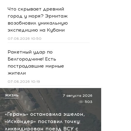
Что скрывает древний
город у моря? Эрмитаж
возобновил уникальную
экспедицию на Кубани
07.08.2026 10:50
Ракетный удар по
Белгородчине! Есть
пострадавшие мирные
жители
07.08.2026 10:19
Срочно! В Геленджике и
ЖИЗНЬ
7 августа 2026
Новороссийске громко -
503
работает ПВО:
«Герань» остановила эшелон,
рекомендуется уйти с
«Искандер» поставил точку:
пляжей
ликвидирован поезд ВСУ с