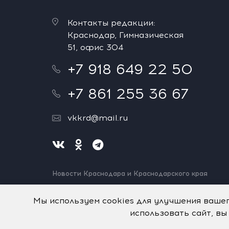
Контакты редакции:
Краснодар, Гимназическая
51, офис 304
+7 918 649 22 50
+7 861 255 36 67
vkkrd@mail.ru
Новости Краснодара и Краснодарского края
Нашли ошибку? Выделите и нажмите Ctrl+Enter.
Спасибо!
Мы используем cookies для улучшения ваше
использовать сайт, вы