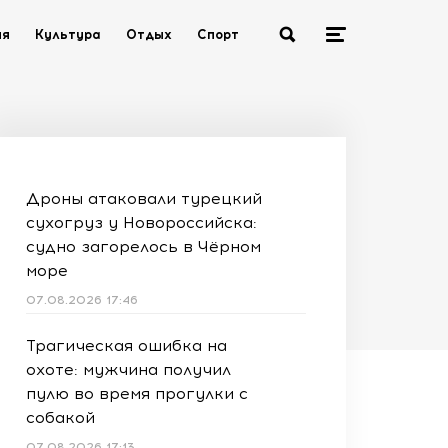
ия
Культура
Отдых
Спорт
Дроны атаковали турецкий
сухогруз у Новороссийска:
судно загорелось в Чёрном
море
07.08.2026 17:46
Трагическая ошибка на
охоте: мужчина получил
пулю во время прогулки с
собакой
07.08.2026 17:13