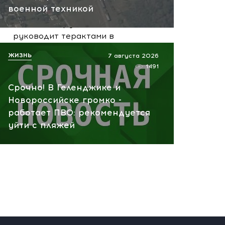
07.08.2026 10:13
военной техникой
НАТО планирует и
руководит терактами в
России! Сенсационное
ЖИЗНЬ
7 августа 2026
заявление хакеров
1491
07.08.2026 10:07
Срочно! В Геленджике и
Новороссийске громко -
работает ПВО: рекомендуется
уйти с пляжей