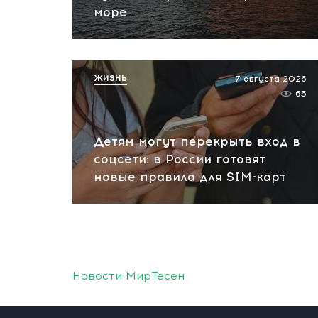
море
ЖИЗНЬ
7 августа 2026
65
Детям могут перекрыть вход в
соцсети: в России готовят
новые правила для SIM-карт
Новости МирТесен