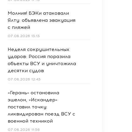
Молния! БЭКи атаковали
Ялту: объявлена эвакуация
с пляжей
07.08.2026 13:13
Неделя сокрушительных
ударов: Россия поразила
объекты ВСУ и уничтожила
десятки судов
07.08.2026 12:43
«Герань» остановила
эшелон, «Искандер»
поставил точку:
ликвидирован поезд ВСУ с
военной техникой
07.08.2026 11:56