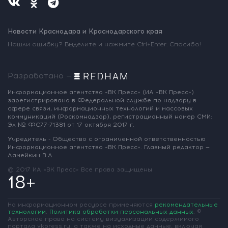
Новости Краснодара и Краснодарского края
Нашли ошибку? Выделите и нажмите Ctrl+Enter. Спасибо!
Разработано —
Информационное агентство «ВК Пресс»
(ИА «ВК Пресс»)
зарегистрировано
в Федеральной службе по надзору
в
сфере связи, информационных
технологий и массовых
коммуникаций
(Роскомнадзор),
регистрационный номер СМИ:
Эл № ФС77-71381
от 17 октября 2017 г.
Учредитель - Общество с ограниченной
ответственностью
Информационное
агентство «ВК Пресс».
Главный редактор —
Ламейкин В.А.
@ 2017 ИА «ВК Пресс»
Все права защищены
18+
На информационном ресурсе применяются
рекомендательные
технологии
.
Политика обработки персональных данных
.
©
Авторское право на систему визуализации содержимого
портала vkpress.ru, а также на исходные данные, включая