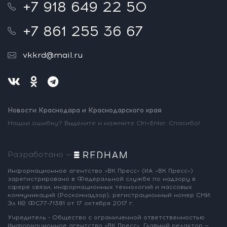
+7 918 649 22 50
+7 861 255 36 67
vkkrd@mail.ru
Новости Краснодара и Краснодарского края
Нашли ошибку? Выделите и нажмите Ctrl+Enter. Спасибо!
Разработано —
Информационное агентство «ВК Пресс»
(ИА «ВК Пресс»)
зарегистрировано
в Федеральной службе по надзору
в
сфере связи, информационных
технологий и массовых
коммуникаций
(Роскомнадзор),
регистрационный номер СМИ:
Эл № ФС77-71381
от 17 октября 2017 г.
Учредитель - Общество с ограниченной
ответственностью
Информационное
агентство «ВК Пресс».
Главный редактор —