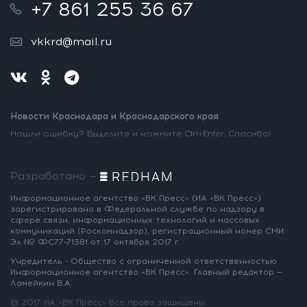
+7 861 255 36 67
vkkrd@mail.ru
Новости Краснодара и Краснодарского края
Нашли ошибку? Выделите и нажмите Ctrl+Enter. Спасибо!
Разработано —
Информационное агентство «ВК Пресс»
(ИА «ВК Пресс»)
зарегистрировано
в Федеральной службе по надзору
в
сфере связи, информационных
технологий и массовых
коммуникаций
(Роскомнадзор),
регистрационный номер СМИ:
Эл № ФС77-71381
от 17 октября 2017 г.
Учредитель - Общество с ограниченной
ответственностью
Информационное
агентство «ВК Пресс».
Главный редактор —
Ламейкин В.А.
@ 2017 ИА «ВК Пресс»
Все права защищены