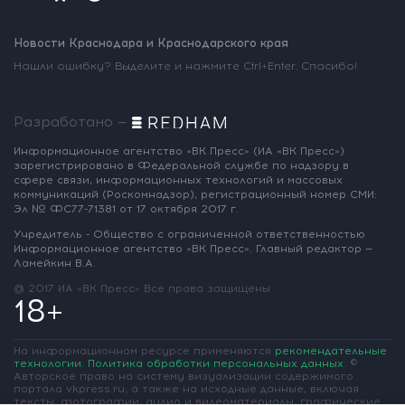
Новости Краснодара и Краснодарского края
Нашли ошибку? Выделите и нажмите Ctrl+Enter. Спасибо!
Разработано —
Информационное агентство «ВК Пресс»
(ИА «ВК Пресс»)
зарегистрировано
в Федеральной службе по надзору
в
сфере связи, информационных
технологий и массовых
коммуникаций
(Роскомнадзор),
регистрационный номер СМИ:
Эл № ФС77-71381
от 17 октября 2017 г.
Учредитель - Общество с ограниченной
ответственностью
Информационное
агентство «ВК Пресс».
Главный редактор —
Ламейкин В.А.
@ 2017 ИА «ВК Пресс»
Все права защищены
18+
На информационном ресурсе применяются
рекомендательные
технологии
.
Политика обработки персональных данных
.
©
Авторское право на систему визуализации содержимого
портала vkpress.ru, а также на исходные данные, включая
тексты, фотографии, аудио и видеоматериалы, графические