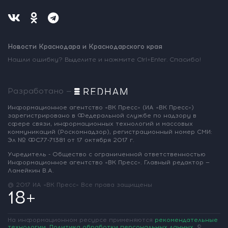
Новости Краснодара и Краснодарского края
Нашли ошибку? Выделите и нажмите Ctrl+Enter. Спасибо!
Разработано —
Информационное агентство «ВК Пресс»
(ИА «ВК Пресс»)
зарегистрировано
в Федеральной службе по надзору
в
сфере связи, информационных
технологий и массовых
коммуникаций
(Роскомнадзор),
регистрационный номер СМИ:
Эл № ФС77-71381
от 17 октября 2017 г.
Учредитель - Общество с ограниченной
ответственностью
Информационное
агентство «ВК Пресс».
Главный редактор —
Ламейкин В.А.
@ 2017 ИА «ВК Пресс»
Все права защищены
18+
На информационном ресурсе применяются
рекомендательные
технологии
.
Политика обработки персональных данных
.
©