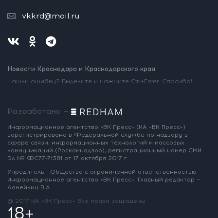
vkkrd@mail.ru
Новости Краснодара и Краснодарского края
Нашли ошибку? Выделите и нажмите Ctrl+Enter. Спасибо!
Разработано —
Информационное агентство «ВК Пресс»
(ИА «ВК Пресс»)
зарегистрировано
в Федеральной службе по надзору
в
сфере связи, информационных
технологий и массовых
коммуникаций
(Роскомнадзор),
регистрационный номер СМИ:
Эл № ФС77-71381
от 17 октября 2017 г.
Учредитель - Общество с ограниченной
ответственностью
Информационное
агентство «ВК Пресс».
Главный редактор —
Ламейкин В.А.
@ 2017 ИА «ВК Пресс»
Все права защищены
18+