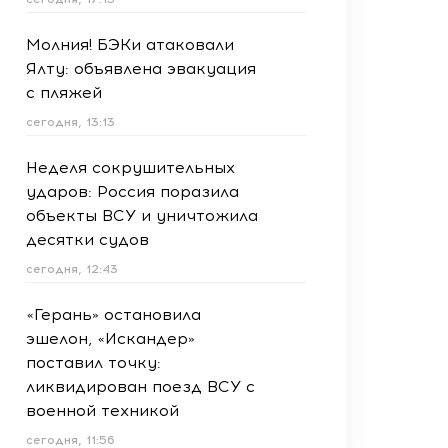
Молния! БЭКи атаковали
Ялту: объявлена эвакуация
с пляжей
сегодня, 13:13
Неделя сокрушительных
ударов: Россия поразила
объекты ВСУ и уничтожила
десятки судов
сегодня, 12:43
«Герань» остановила
эшелон, «Искандер»
поставил точку:
ликвидирован поезд ВСУ с
военной техникой
сегодня, 11:56