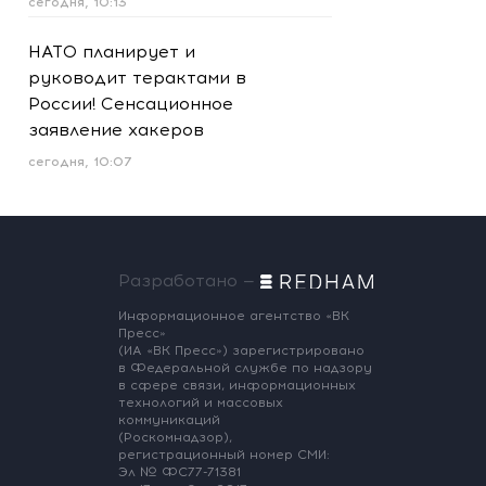
сегодня, 10:13
НАТО планирует и
руководит терактами в
России! Сенсационное
заявление хакеров
сегодня, 10:07
Разработано —
Информационное агентство «ВК
Пресс»
(ИА «ВК Пресс») зарегистрировано
в Федеральной службе по надзору
в сфере связи, информационных
технологий и массовых
коммуникаций
(Роскомнадзор),
регистрационный номер СМИ:
Эл № ФС77-71381