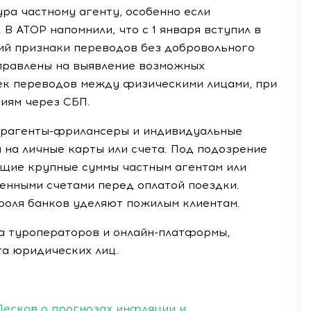
ура частному агенту, особенно если
В АТОР напомнили, что с 1 января вступил в
ий признаки переводов без добровольного
аправлены на выявление возможных
чек переводов между физическими лицами, при
иям через СБП.
турагенты-фрилансеры и индивидуальные
на личные карты или счета. Под подозрение
ящие крупные суммы частным агентам или
нными счетами перед оплатой поездки.
роля банков уделяют пожилым клиентам.
а туроператоров и онлайн-платформы,
а юридических лиц.
Песков о прогнозах инфляции и