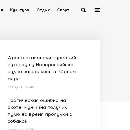
ия
Культура
Отдых
Спорт
Дроны атаковали турецкий
сухогруз у Новороссийска:
судно загорелось в Чёрном
море
сегодня, 17:46
Трагическая ошибка на
охоте: мужчина получил
пулю во время прогулки с
собакой
сегодня, 17:13