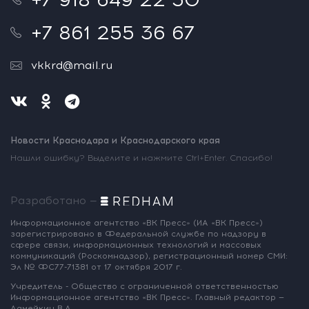
+7 861 255 36 67
vkkrd@mail.ru
Новости Краснодара и Краснодарского края
Нашли ошибку? Выделите и нажмите Ctrl+Enter. Спасибо!
Разработано —
Информационное агентство «ВК Пресс»
(ИА «ВК Пресс»)
зарегистрировано
в Федеральной службе по надзору
в
сфере связи, информационных
технологий и массовых
коммуникаций
(Роскомнадзор),
регистрационный номер СМИ:
Эл № ФС77-71381
от 17 октября 2017 г.
Учредитель - Общество с ограниченной
ответственностью
Информационное
агентство «ВК Пресс».
Главный редактор —
Ламейкин В.А.