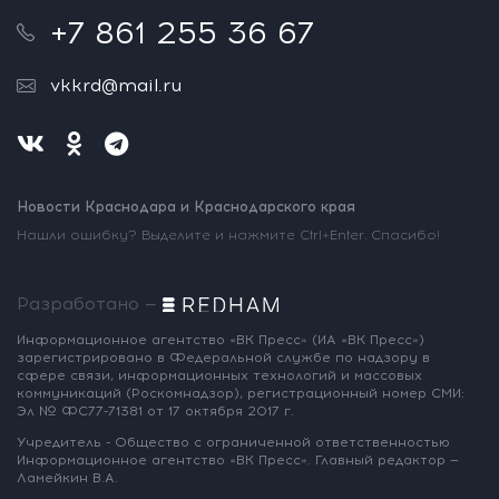
+7 861 255 36 67
vkkrd@mail.ru
Новости Краснодара и Краснодарского края
Нашли ошибку? Выделите и нажмите Ctrl+Enter. Спасибо!
Разработано —
Информационное агентство «ВК Пресс»
(ИА «ВК Пресс»)
зарегистрировано
в Федеральной службе по надзору
в
сфере связи, информационных
технологий и массовых
коммуникаций
(Роскомнадзор),
регистрационный номер СМИ:
Эл № ФС77-71381
от 17 октября 2017 г.
Учредитель - Общество с ограниченной
ответственностью
Информационное
агентство «ВК Пресс».
Главный редактор —
Ламейкин В.А.