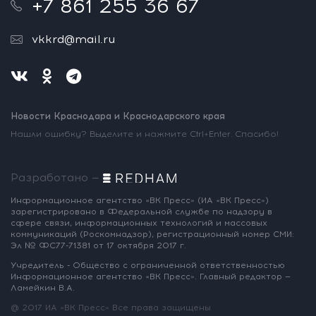
+7 861 255 36 67
vkkrd@mail.ru
Новости Краснодара и Краснодарского края
Нашли ошибку? Выделите и нажмите Ctrl+Enter. Спасибо!
Разработано —
Информационное агентство «ВК Пресс»
(ИА «ВК Пресс»)
зарегистрировано
в Федеральной службе по надзору
в
сфере связи, информационных
технологий и массовых
коммуникаций
(Роскомнадзор),
регистрационный номер СМИ:
Эл № ФС77-71381
от 17 октября 2017 г.
Учредитель - Общество с ограниченной
ответственностью
Информационное
агентство «ВК Пресс».
Главный редактор —
Ламейкин В.А.
@ 2017 ИА «ВК Пресс»
Все права защищены