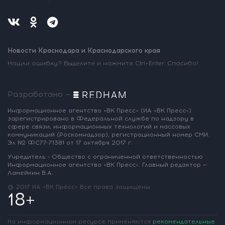
Новости Краснодара и Краснодарского края
Нашли ошибку? Выделите и нажмите Ctrl+Enter. Спасибо!
Разработано —
Информационное агентство «ВК Пресс»
(ИА «ВК Пресс»)
зарегистрировано
в Федеральной службе по надзору
в
сфере связи, информационных
технологий и массовых
коммуникаций
(Роскомнадзор),
регистрационный номер СМИ:
Эл № ФС77-71381
от 17 октября 2017 г.
Учредитель - Общество с ограниченной
ответственностью
Информационное
агентство «ВК Пресс».
Главный редактор —
Ламейкин В.А.
@ 2017 ИА «ВК Пресс»
Все права защищены
18+
На информационном ресурсе применяются
рекомендательные