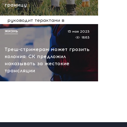
вчера, 10:13
границу
НАТО планирует и
руководит терактами в
России! Сенсационное
ЖИЗНЬ
15 мая 2023
заявление хакеров
1863
вчера, 10:07
Треш-стримерам может грозить
колония: СК предложил
наказывать за жестокие
трансляции