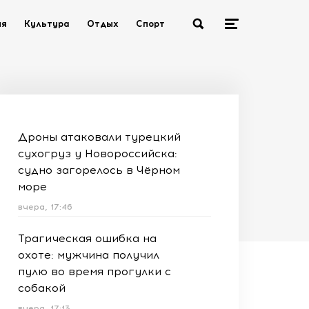
ия
Культура
Отдых
Спорт
Дроны атаковали турецкий
сухогруз у Новороссийска:
судно загорелось в Чёрном
море
вчера, 17:46
Трагическая ошибка на
охоте: мужчина получил
пулю во время прогулки с
собакой
вчера, 17:13