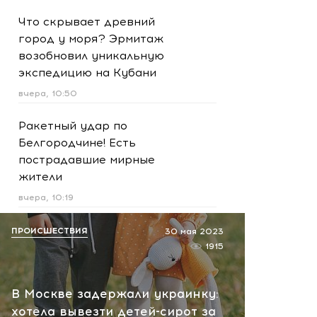
Что скрывает древний
город у моря? Эрмитаж
возобновил уникальную
экспедицию на Кубани
вчера, 10:50
Ракетный удар по
Белгородчине! Есть
пострадавшие мирные
жители
вчера, 10:19
Срочно! В Геленджике и
ПРОИСШЕСТВИЯ
30 мая 2023
Новороссийске громко -
1915
работает ПВО:
рекомендуется уйти с
В Москве задержали украинку:
пляжей
хотела вывезти детей-сирот за