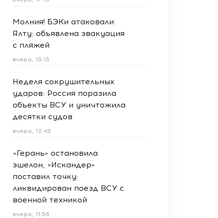
Молния! БЭКи атаковали
Ялту: объявлена эвакуация
с пляжей
вчера, 13:13
Неделя сокрушительных
ударов: Россия поразила
объекты ВСУ и уничтожила
десятки судов
вчера, 12:43
«Герань» остановила
эшелон, «Искандер»
поставил точку:
ликвидирован поезд ВСУ с
военной техникой
вчера, 11:56