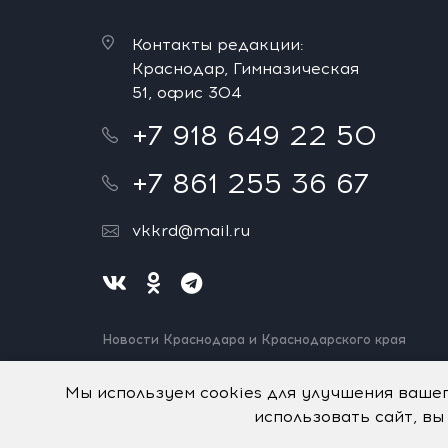
Контакты редакции:
Краснодар, Гимназическая
51, офис 304
+7 918 649 22 50
+7 861 255 36 67
vkkrd@mail.ru
Новости Краснодара и Краснодарского края
Нашли ошибку? Выделите и нажмите Ctrl+Enter.
Спасибо!
Мы используем cookies для улучшения ваше
использовать сайт, вы