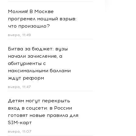
Молния! В Москве
прогремел мощный взрыв:
что произошло?
вчера, 11:49
Битва за бюджет: вузы
начали зачисление, а
абитуриенты с
максимальными баллами
ждут реформ
вчера, 11:47
Детям могут перекрыть
вход в соцсети: в России
готовят новые правила для
SIM-карт
вчера, 11:07