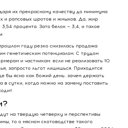
одаря их прекрасному качеству до минимума
х и рапсовых шротов и жмыхов. Да, жир
3,54 процента. Зато белок — 3,4, и такое
ы.
 прошлом году резко снизилась продажа
им генетическим потенциалом. С трудом
рмерам и частникам: если не реализовать 10
ья, запросто льгот лишишься. Приходится
де бы ясно как божий день: зачем держать
а в сутки, когда можно на замену поставить
ходит.
м?
идут на твердую четверку и перспективы
имы, то о мясном скотоводстве такого