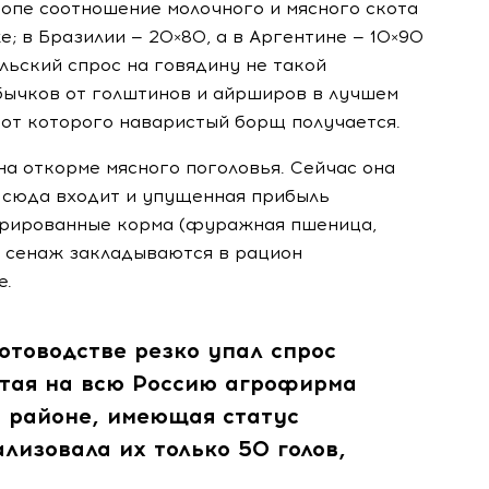
ропе соотношение молочного и мясного скота
е; в Бразилии — 20×80, а в Аргентине — 10×90
льский спрос на говядину не такой
бычков от голштинов и айрширов в лучшем
 от которого наваристый борщ получается.
на откорме мясного поголовья. Сейчас она
о сюда входит и упущенная прибыль
трированные корма (фуражная пшеница,
 и сенаж закладываются в рацион
е.
котоводстве резко упал спрос
итая на всю Россию агрофирма
м районе, имеющая статус
лизовала их только 50 голов,
.