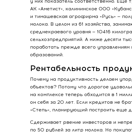
у них показатель соответственно. Еще
АК «Аметист», калининское
ООО «Кубанс
и тимашевская агрофирма «Русь» — получ
молока. В целом из 61 хозяйства, зани
среднекраевого уровня — 10416 килогр
сельхозпредприятий. А ниже десяти тыся
поработать прежде всего управлениям 
образований.
Рентабельность продук
Почему на продуктивность делаем упор
объектов? Потому что дорогое удоволь
на комплексе теперь обходится в 1 милл
он себя за 20 лет. Если кредитов не бра
«Степь», планирующий построить еще 
Сдерживает рвение инвесторов и непре
по 50 рублей за литр молока. Но покупа