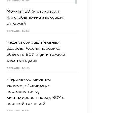
Молния! БЭКи атаковали
Ялту: объявлена эвакуация
с пляжей
сегодня, 13:13
Неделя сокрушительных
ударов: Россия поразила
объекты ВСУ и уничтожила
десятки судов
сегодня, 12:43
«Герань» остановила
эшелон, «Искандер»
поставил точку:
ликвидирован поезд ВСУ с
военной техникой
сегодня, 11:56