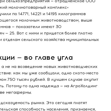
 три сельхозпредприятия — отрадненское ООО
кий молочнотоварный комплекс»
или по 14771, 14221 и 14195 килограммов
мающегося молочным животноводством, выше
аммов — показатели имеют 30
ч — 25. Вот с ними и придется более плотно
и отделам сельского хозяйства муниципальных
ции — во главе угла
, а не на возведение новых животноводческих
ствие: как мы уже сообщали, одно
ското-место
ион 750 тысяч рублей. В лучшем случае окупит
ть.
Потому-то
одна надежда — на АгроХолдинг
две мегафермы.
дсказуемость рынка. Это сегодня платят
тельская способность населения, признаемся,