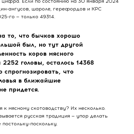
 цифра. Если по состоянию на 30 января 2024
ин-ангусов
, шароле, герефордов и КРС
025-го
— только 49314.
на то, что бычков хорошо
ольшой был, но тут другой
енность коров мясного
 2252 головы, осталось 14368
о спрогнозировать, что
оловья в ближайшие
не придется.
 к мясному скотоводству? Их несколько.
зывается русская традиция — упор делать
е
постольку-поскольку
.