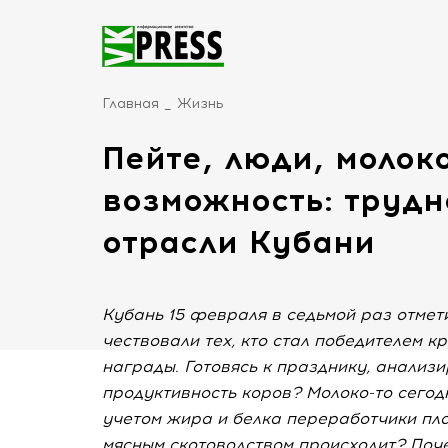
Главная
Жизнь
Пейте, люди, молок
возможность: трудн
отрасли Кубани
Кубань 15 февраля в седьмой раз отме
чествовали тех, кто стал победителем 
награды. Готовясь к празднику, анализи
продуктивность коров? Молоко-то сегодн
учетом жира и белка переработчики пла
мясным скотоводством происходит? Поче