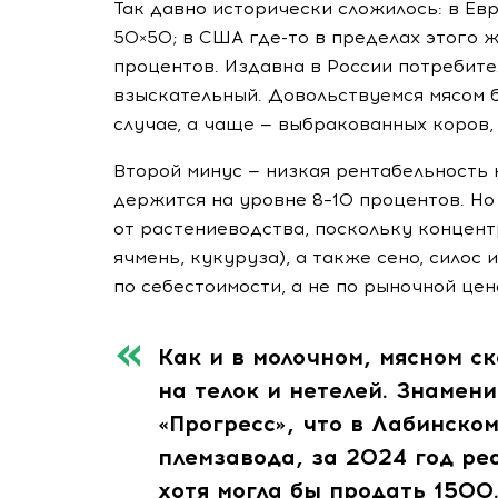
Так давно исторически сложилось: в Ев
50×50; в США
где-то
в пределах этого ж
процентов. Издавна в России потребите
взыскательный. Довольствуемся мясом 
случае, а чаще — выбракованных коров,
Второй минус — низкая рентабельность 
держится на уровне 8–10 процентов. Н
от растениеводства, поскольку концен
ячмень, кукуруза), а также сено, силос
по себестоимости, а не по рыночной цен
Как и в молочном, мясном с
на телок и нетелей. Знамен
«Прогресс», что в Лабинско
племзавода, за 2024 год реа
хотя могла бы продать 1500