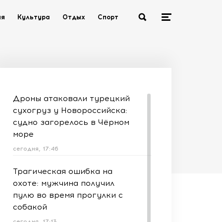
ия
Культура
Отдых
Спорт
Дроны атаковали турецкий
сухогруз у Новороссийска:
судно загорелось в Чёрном
море
сегодня, 17:46
Трагическая ошибка на
охоте: мужчина получил
пулю во время прогулки с
собакой
сегодня, 17:13