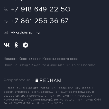
+7 918 649 22 50
+7 861 255 36 67
vkkrd@mail.ru
Новости Краснодара и Краснодарского края
Нашли ошибку? Выделите и нажмите Ctrl+Enter. Спасибо!
Разработано —
Информационное агентство «ВК Пресс»
(ИА «ВК Пресс»)
зарегистрировано
в Федеральной службе по надзору
в
сфере связи, информационных
технологий и массовых
коммуникаций
(Роскомнадзор),
регистрационный номер СМИ:
Эл № ФС77-71381
от 17 октября 2017 г.